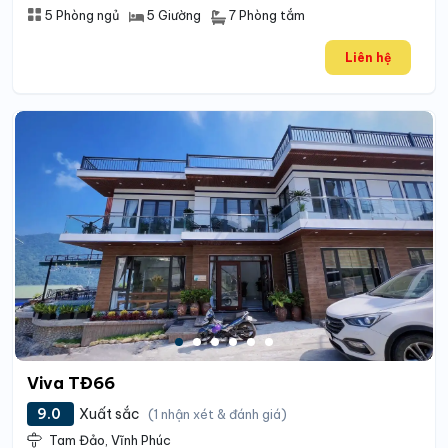
7 Phòng tắm
5 Phòng ngủ
5 Giường
Liên hệ
Viva TĐ66
9.0
Xuất sắc
(1 nhận xét & đánh giá)
Tam Đảo, Vĩnh Phúc