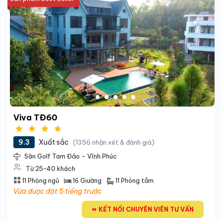
Viva TĐ60
9.3
Xuất sắc
(1356 nhận xét & đánh giá)
Sân Golf Tam Đảo - Vĩnh Phúc
Từ 25-40 khách
11 Phòng tắm
11 Phòng ngủ
16 Giường
Vừa được đặt 5 tiếng trước
⏩ KẾT NỐI CHUYÊN VIÊN TƯ VẤN