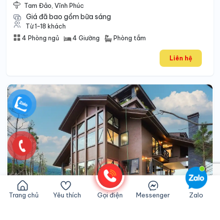
Tam Đảo, Vĩnh Phúc
Giá đã bao gồm bữa sáng
Từ 1-18 khách
Phòng tắm
4 Phòng ngủ
4 Giường
Liên hệ
Trang chủ
Yêu thích
Gọi điện
Messenger
Zalo
Viva TĐ39