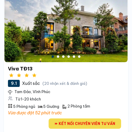
Viva TĐ13
9.1
Xuất sắc
(20 nhận xét & đánh giá)
Tam Đảo, Vĩnh Phúc
Từ 1-20 khách
2 Phòng tắm
5 Phòng ngủ
5 Giường
Vừa được đặt 52 phút trước
⏩ KẾT NỐI CHUYÊN VIÊN TƯ VẤN