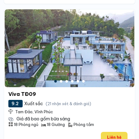
Viva TĐ09
9.2
Xuất sắc
(21 nhận xét & đánh giá)
Tam Đảo, Vĩnh Phúc
Giá đã bao gồm bữa sáng
Phòng tắm
18 Phòng ngủ
18 Giường
Liên hệ