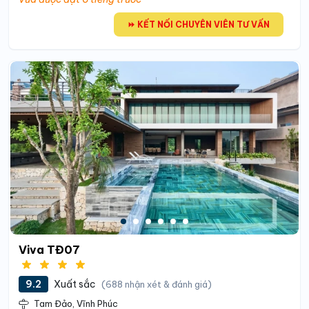
⏩ KẾT NỐI CHUYÊN VIÊN TƯ VẤN
Viva TĐ07
9.2
Xuất sắc
(688 nhận xét & đánh giá)
Tam Đảo, Vĩnh Phúc