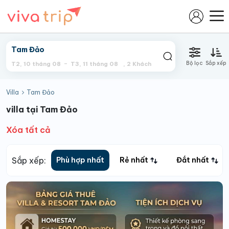
Bộ lọc
Sắp xếp
T2, 10 tháng 08
T3, 11 tháng 08
,
2
Khách
Villa
Tam Đảo
villa tại Tam Đảo
Xóa tất cả
Sắp xếp:
Phù hợp nhất
Rẻ nhất
Đắt nhất