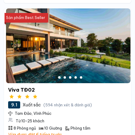
Sản phẩm Best Seller
Viva TĐ02
9.1
Xuất sắc
(594 nhận xét & đánh giá)
Tam Đảo, Vĩnh Phúc
Từ 10-25 khách
Phòng tắm
8 Phòng ngủ
10 Giường
Vừa được đặt 6 tiếng trước