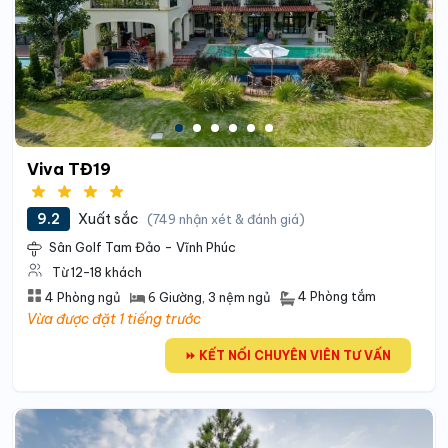
Viva TĐ19
9.2
Xuất sắc
(749 nhận xét & đánh giá)
Sân Golf Tam Đảo - Vĩnh Phúc
Từ 12-18 khách
4 Phòng tắm
4 Phòng ngủ
6 Giường
, 3 nệm ngủ
Vừa được đặt 1 tiếng trước
⏩ KẾT NỐI CHUYÊN VIÊN TƯ VẤN