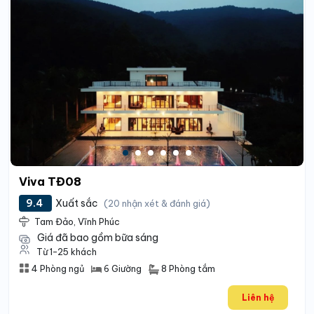
Viva TĐ08
9.4
Xuất sắc
(20 nhận xét & đánh giá)
Tam Đảo, Vĩnh Phúc
Giá đã bao gồm bữa sáng
Từ 1-25 khách
8 Phòng tắm
4 Phòng ngủ
6 Giường
Liên hệ