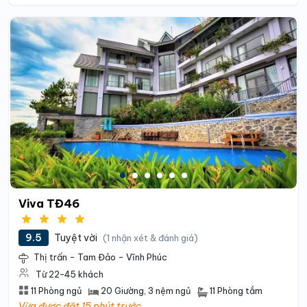
Viva TĐ46
9.5
Tuyệt vời
(1 nhận xét & đánh giá)
Thị trấn - Tam Đảo - Vĩnh Phúc
Từ 22-45 khách
11 Phòng tắm
11 Phòng ngủ
20 Giường
, 3 nệm ngủ
Vừa được đặt 15 phút trước