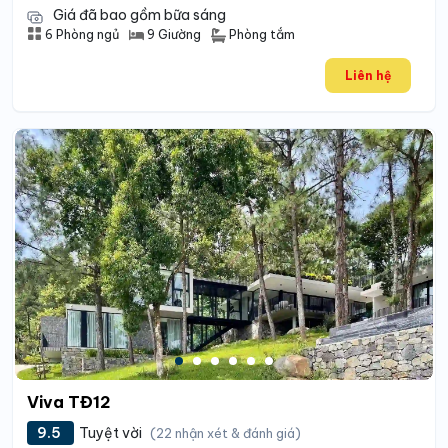
Giá đã bao gồm bữa sáng
Phòng tắm
6 Phòng ngủ
9 Giường
Liên hệ
Viva TĐ12
9.5
Tuyệt vời
(22 nhận xét & đánh giá)