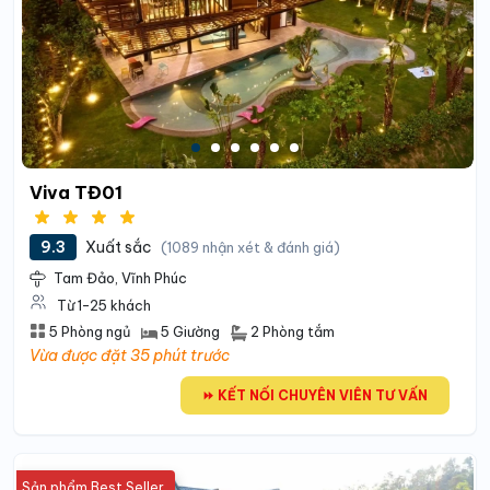
Viva TĐ01
9.3
Xuất sắc
(1089 nhận xét & đánh giá)
Tam Đảo, Vĩnh Phúc
Từ 1-25 khách
2 Phòng tắm
5 Phòng ngủ
5 Giường
Vừa được đặt 35 phút trước
⏩ KẾT NỐI CHUYÊN VIÊN TƯ VẤN
Sản phẩm Best Seller