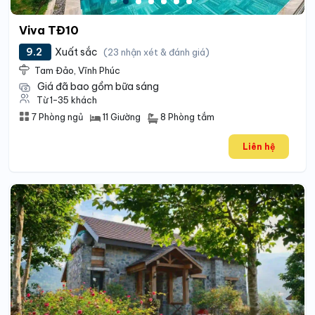
Viva TĐ10
9.2
Xuất sắc
(23 nhận xét & đánh giá)
Tam Đảo, Vĩnh Phúc
Giá đã bao gồm bữa sáng
Từ 1-35 khách
8 Phòng tắm
7 Phòng ngủ
11 Giường
Liên hệ