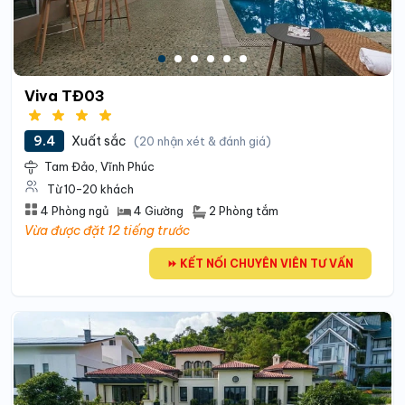
Viva TĐ03
9.4
Xuất sắc
(20 nhận xét & đánh giá)
Tam Đảo, Vĩnh Phúc
Từ 10-20 khách
2 Phòng tắm
4 Phòng ngủ
4 Giường
Vừa được đặt 12 tiếng trước
⏩ KẾT NỐI CHUYÊN VIÊN TƯ VẤN