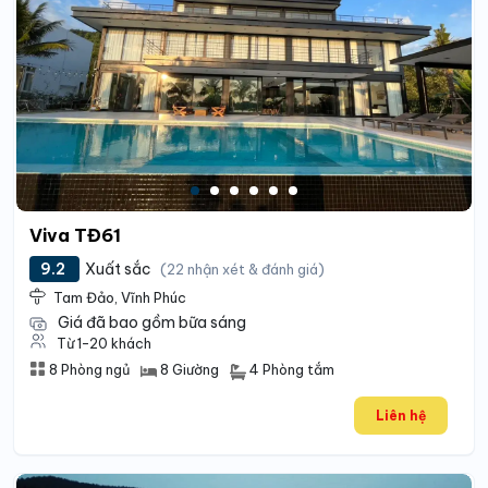
Viva TĐ61
9.2
Xuất sắc
(22 nhận xét & đánh giá)
Tam Đảo, Vĩnh Phúc
Giá đã bao gồm bữa sáng
Từ 1-20 khách
4 Phòng tắm
8 Phòng ngủ
8 Giường
Liên hệ