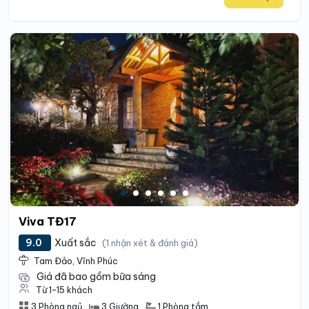
Viva TĐ17
9.0
Xuất sắc
(1 nhận xét & đánh giá)
Tam Đảo, Vĩnh Phúc
Giá đã bao gồm bữa sáng
Từ 1-15 khách
1 Phòng tắm
3 Phòng ngủ
3 Giường