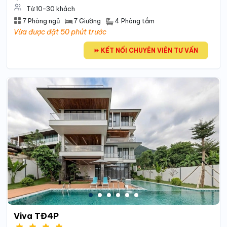
Từ 10-30 khách
4 Phòng tắm
7 Phòng ngủ
7 Giường
Vừa được đặt 50 phút trước
⏩ KẾT NỐI CHUYÊN VIÊN TƯ VẤN
Viva TĐ4P