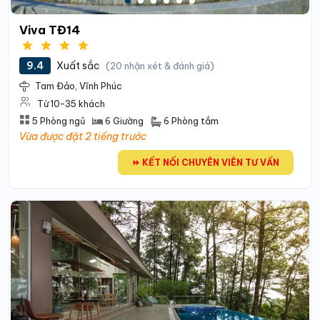
Viva TĐ14
9.4
Xuất sắc
(20 nhận xét & đánh giá)
Tam Đảo, Vĩnh Phúc
Từ 10-35 khách
6 Phòng tắm
5 Phòng ngủ
6 Giường
Vừa được đặt 2 tiếng trước
⏩ KẾT NỐI CHUYÊN VIÊN TƯ VẤN