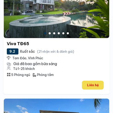
Viva TĐ65
9.2
Xuất sắc
(21 nhận xét & đánh giá)
Tam Đảo, Vĩnh Phúc
Giá đã bao gồm bữa sáng
Từ 1-25 khách
Phòng tắm
5 Phòng ngủ
Liên hệ