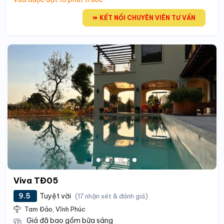
⏩ KẾT NỐI CHUYÊN VIÊN TƯ VẤN
Viva TĐ05
9.5
Tuyệt vời
(17 nhận xét & đánh giá)
Tam Đảo, Vĩnh Phúc
Giá đã bao gồm bữa sáng