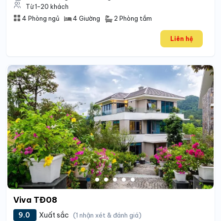
Từ 1-20 khách
2 Phòng tắm
4 Phòng ngủ
4 Giường
Liên hệ
Viva TĐ08
9.0
Xuất sắc
(1 nhận xét & đánh giá)