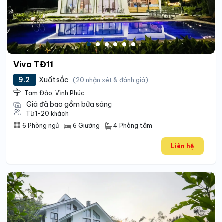
Viva TĐ11
9.2
Xuất sắc
(20 nhận xét & đánh giá)
Tam Đảo, Vĩnh Phúc
Giá đã bao gồm bữa sáng
Từ 1-20 khách
4 Phòng tắm
6 Phòng ngủ
6 Giường
Liên hệ