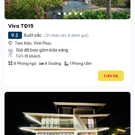
Viva TĐ15
9.2
Xuất sắc
(21 nhận xét & đánh giá)
Tam Đảo, Vĩnh Phúc
Giá đã bao gồm bữa sáng
Từ 1-15 khách
1 Phòng tắm
4 Phòng ngủ
4 Giường
Liên hệ