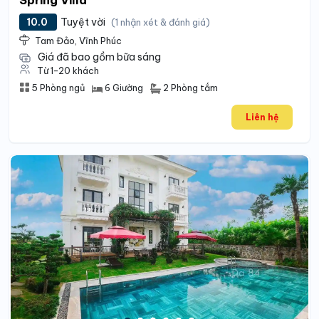
10.0
Tuyệt vời
(1 nhận xét & đánh giá)
Tam Đảo, Vĩnh Phúc
Giá đã bao gồm bữa sáng
Từ 1-20 khách
2 Phòng tắm
5 Phòng ngủ
6 Giường
Liên hệ