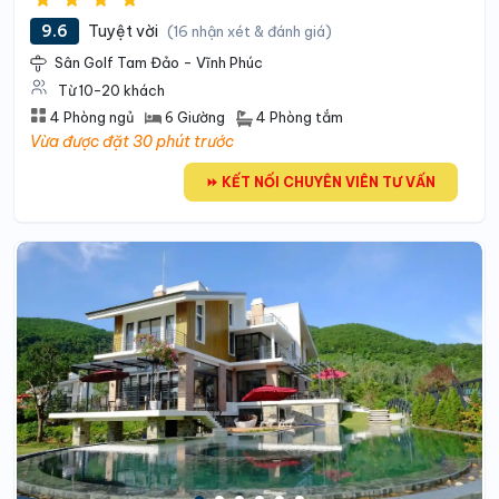
9.6
Tuyệt vời
(16 nhận xét & đánh giá)
Sân Golf Tam Đảo - Vĩnh Phúc
Từ 10-20 khách
4 Phòng tắm
4 Phòng ngủ
6 Giường
Vừa được đặt 30 phút trước
⏩ KẾT NỐI CHUYÊN VIÊN TƯ VẤN