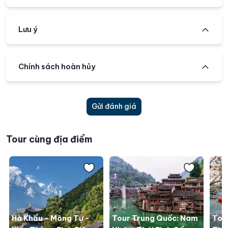
Lưu ý
Chính sách hoàn hủy
Gửi đánh giá
Tour cùng địa điểm
Hà Khẩu - Mông Tự -
Tour Trung Quốc: Nam
Tour