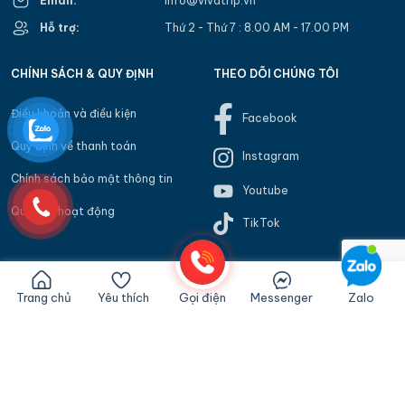
Email:
info@vivatrip.vn
Hỗ trợ:
Thứ 2 - Thứ 7 : 8.00 AM - 17.00 PM
CHÍNH SÁCH & QUY ĐỊNH
THEO DÕI CHÚNG TÔI
Điều khoản và điều kiện
Facebook
Quy định về thanh toán
Instagram
Chính sách bảo mật thông tin
Youtube
Quy chế hoạt động
TikTok
Trang chủ
Yêu thích
Gọi điện
Messenger
Zalo
Copyright 2021 @ Viva Trip - Bản quyền thuộc về Viva Trip