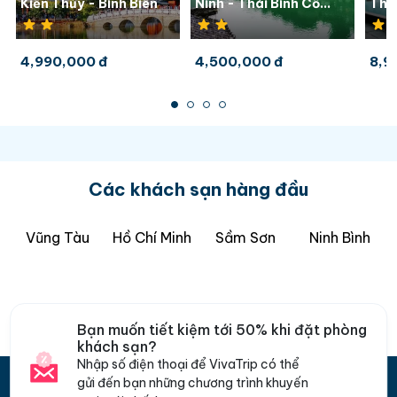
Kiến Thủy - Bình Biên
Ninh - Thái Bình Cổ
Thi 
Trấn 3 ngày 2 đêm từ
Phư
Hà Nội (No Shopping)
- T
4,990,000 đ
4,500,000 đ
8,9
5 đ
Các khách sạn hàng đầu
Vũng Tàu
Hồ Chí Minh
Sầm Sơn
Ninh Bình
Bạn muốn tiết kiệm tới 50% khi đặt phòng
khách sạn?
Nhập số điện thoại để VivaTrip có thể
gửi đến bạn những chương trình khuyến