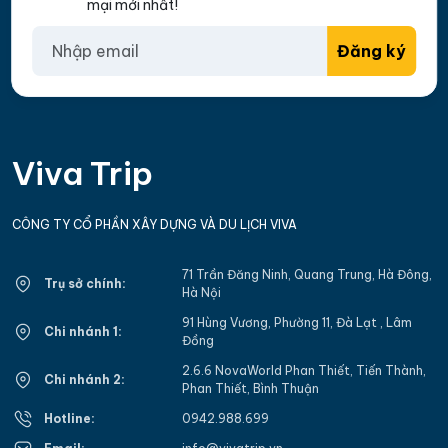
mại mới nhất!
Đăng ký
Viva
Trip
CÔNG TY CỔ PHẦN XÂY DỰNG VÀ DU LỊCH VIVA
71 Trần Đăng Ninh, Quang Trung, Hà Đông,
Trụ sở chính:
Hà Nội
91 Hùng Vương, Phường 11, Đà Lạt , Lâm
Chi nhánh 1:
Đồng
2.6.6 NovaWorld Phan Thiết, Tiến Thành,
Chi nhánh 2:
Phan Thiết, Bình Thuận
Hotline:
0942.988.699