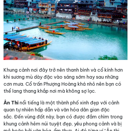
Khung cảnh nơi đây trở nên thanh bình và cổ kính hơn
khi sương mù dày đặc vào sáng sớm hay sau những
cơn mưa. Cổ trấn Phượng Hoàng khá nhỏ nên bạn có
thể lang thang khắp nơi mà không sợ lạc.
Ân Thi
nổi tiếng là một thành phố xinh đẹp với cảnh
quan tự nhiên hấp dẫn và văn hóa dân gian đặc
sắc. Đến vùng đất này, bạn có được đắm chìm trong
khung cảnh hẻm núi tuyệt đẹp, yêu phong cảnh và bị
mê hoặc bởi văn hóa, ẩm thực. Ai đó từng ví “Ân thi