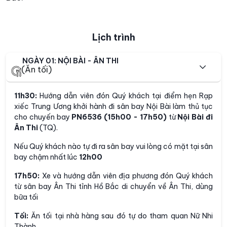
Lịch trình
NGÀY 01: NỘI BÀI - ÂN THI
(Ăn tối)
11h30:
Hướng dẫn viên đón Quý khách tại điểm hẹn Rạp
xiếc Trung Ương khởi hành đi sân bay Nội Bài làm thủ tục
cho chuyến bay
PN6536
(15h00 - 17h50
)
từ
Nội Bài đi
Ân Thi
(TQ).
Nếu Quý khách nào tự đi ra sân bay vui lòng có mặt tại sân
bay chậm nhất lúc
12h00
17h50:
Xe và hướng dẫn viên địa phương đón Quý khách
từ sân bay Ân Thi tỉnh Hồ Bắc di chuyển về Ân Thi, dùng
bữa tối
Tối:
Ăn tối tại nhà hàng sau đó tự do tham quan Nữ Nhi
Thành.