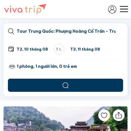
T2, 10 tháng 08
T3, 11 tháng 08
1
1
phòng,
1
người lớn,
0
trẻ em