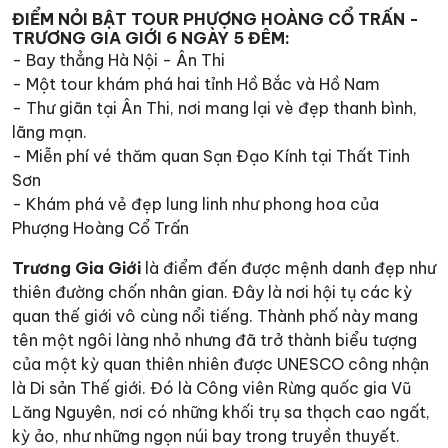
ĐIỂM NỎI BẬT TOUR PHƯỢNG HOÀNG CỔ TRẤN -
TRƯƠNG GIA GIỚI 6 NGÀY 5 ĐÊM:
- Bay thẳng Hà Nội - Ân Thi
- Một tour khám phá hai tỉnh Hồ Bắc và Hồ Nam
- Thư giãn tại Ân Thi, nơi mang lại vè đẹp thanh bình,
lãng mạn.
- Miễn phí vé thăm quan Sạn Đạo Kính tại Thất Tinh
Sơn
- Khám phá vẻ đẹp lung linh như phong hoa của
Phượng Hoàng Cổ Trấn
Trương Gia Giới
là điểm đến được mệnh danh đẹp như
thiên đường chốn nhân gian. Đây là nơi hội tụ các kỳ
quan thế giới vô cùng nổi tiếng. Thành phố này mang
tên một ngôi làng nhỏ nhưng đã trở thành biểu tượng
của một kỳ quan thiên nhiên được UNESCO công nhận
là Di sản Thế giới. Đó là Công viên Rừng quốc gia Vũ
Lăng Nguyên, nơi có những khối trụ sa thạch cao ngất,
kỳ ảo, như những ngọn núi bay trong truyền thuyết.