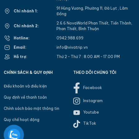
mát rõ → chọn
khu quanh Vườn quốc gia Ba Vì,
91 Hùng Vương, Phường 11, Đà Lạt , Lâm
các resort/villa trên sườn núi
.
Chi nhánh 1:
Đồng
Muốn kết hợp vui chơi sinh thái, suối, thác → chọn
2.6.6 NovaWorld Phan Thiết, Tiến Thành,
Chi nhánh 2:
Phan Thiết, Bình Thuận
cụm Thiên Sơn – Suối Ngà, Khoang Xanh – Suối
Tiên và lân cận
.
Hotline:
0942.988.699
Email:
info@vivatrip.vn
Thời tiết Ba Vì là khí hậu nhiệt đới gió mùa vùng núi
thấp, mát hơn Hà Nội, có mùa khô – mưa rõ rệt; mỗi
Hỗ trợ:
Thứ 2 - Thứ 7 : 8.00 AM - 17.00 PM
mùa hợp một kiểu trải nghiệm khác nhau.
CHÍNH SÁCH & QUY ĐỊNH
THEO DÕI CHÚNG TÔI
2. Các khu vực chính khi đặt
Điều khoản và điều kiện
Facebook
villa Ba Vì
Quy định về thanh toán
Instagram
Chính sách bảo mật thông tin
Youtube
Quy chế hoạt động
TikTok