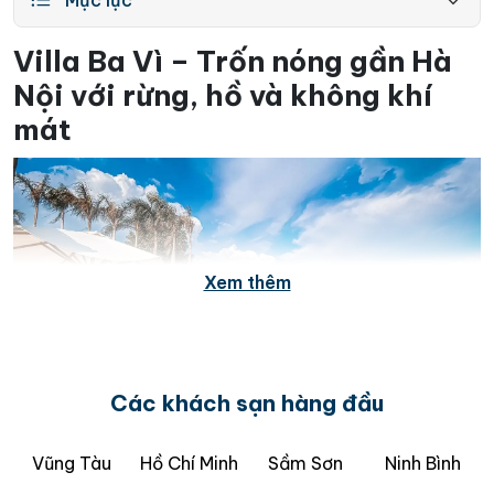
Villa Ba Vì – Trốn nóng gần Hà
Nội với rừng, hồ và không khí
mát
Xem thêm
Các khách sạn hàng đầu
Ba Vì cách trung tâm Hà Nội khoảng 55–60 km, đi ô
Vũng Tàu
Hồ Chí Minh
Sầm Sơn
Ninh Bình
tô chừng 1–1,5 giờ, khí hậu mát hơn nội đô, có rừng