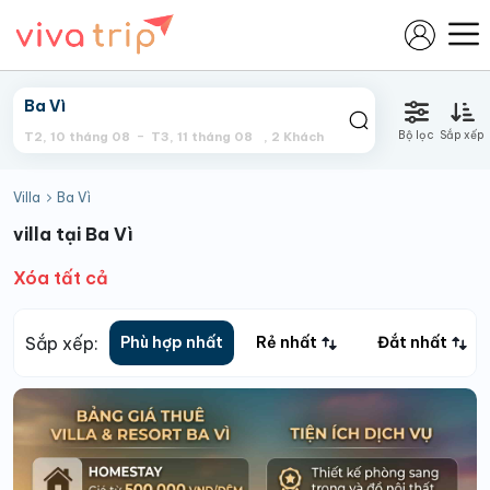
Bộ lọc
Sắp xếp
T2, 10 tháng 08
T3, 11 tháng 08
,
2
Khách
Villa
Ba Vì
villa tại Ba Vì
Xóa tất cả
Sắp xếp:
Phù hợp nhất
Rẻ nhất
Đắt nhất